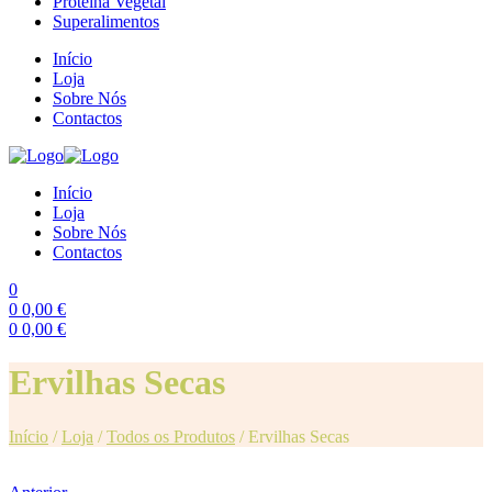
Proteína Vegetal
Superalimentos
Início
Loja
Sobre Nós
Contactos
Início
Loja
Sobre Nós
Contactos
0
0
0,00
€
0
0,00
€
Menu
Ervilhas Secas
Início
/
Loja
/
Todos os Produtos
/
Ervilhas Secas