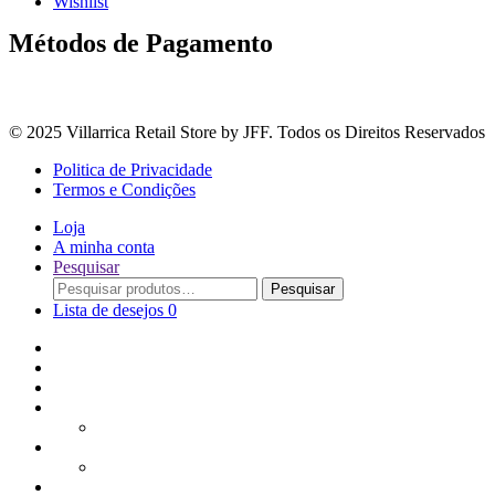
Wishlist
Métodos de Pagamento
© 2025 Villarrica Retail Store by JFF. Todos os Direitos Reservados
Politica de Privacidade
Termos e Condições
Loja
A minha conta
Pesquisar
Procurar
Pesquisar
por:
Lista de desejos
0
Adoçantes
Arroz, Massas e Leguminosas
Bebidas e Óleos
Bagas Sementes e Grãos
Bolachas
Cereais e Granolas