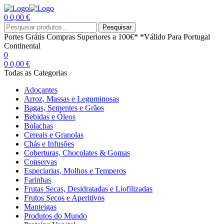
0
0,00
€
Menu
Procurar
Pesquisar
por:
Portes Grátis
Compras Superiores a 100€*
*Válido Para Portugal
Continental
0
0
0,00
€
Todas as Categorias
Adoçantes
Arroz, Massas e Leguminosas
Bagas, Sementes e Grãos
Bebidas e Óleos
Bolachas
Cereais e Granolas
Chás e Infusões
Coberturas, Chocolates & Gomas
Conservas
Especiarias, Molhos e Temperos
Farinhas
Frutas Secas, Desidratadas e Liofilizadas
Frutos Secos e Aperitivos
Manteigas
Produtos do Mundo